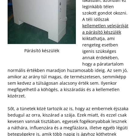
lakásban, azonban ez
leginkább télen
szokott gondot okozni.
A téli időszak
kellemetlen velejáróját
a párásító készülék
kiiktathatja, ami
rengeteg esetben
Párásító készülék
igenis szükséges
annak érdekében,
hogy a páratartalom
normális értékben maradjon huzamosabb ideig. Az sem jó,
amikor az arány túl magas, de természetesen, semmiképp
sem kedvez a túlságosan alacsony érték sem. Ilyenkor
megfigyelhető a köhögés, a kiszáradás és a kellemetlen
közérzet.
Sőt, a tünetek közé tartozik az is, hogy az embernek éjszaka
bedugul az orra, kiszárad a szája. Ezek miatt, és ezzel csak
kevesen vannak tisztában, egyesek fogékonyabbak lesznek
a náthára, influenzára és a megfázásra, illetve egyéb légúti
betegségekre is, amik több napig is ágyhoz köthetnek