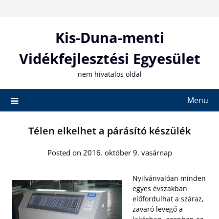
Skip
to
content
Kis-Duna-menti
Vidékfejlesztési Egyesület
nem hivatalos oldal
Menu
Télen elkelhet a párásító készülék
Posted on 2016. október 9. vasárnap
Nyilvánvalóan minden
egyes évszakban
előfordulhat a száraz,
zavaró levegő a