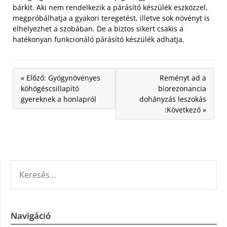
bárkit. Aki nem rendelkezik a párásító készülék eszközzel,
megpróbálhatja a gyakori teregetést, illetve sok növényt is
elhelyezhet a szobában. De a biztos sikert csakis a
hatékonyan funkcionáló párásító készülék adhatja.
« Előző: Gyógynövényes
Reményt ad a
köhögéscsillapító
biorezonancia
gyereknek a honlapról
dohányzás leszokás
:Következő »
KERESÉS:
Navigáció