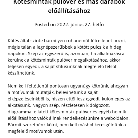
Kötésminták pulóver és más darabok
előállításához
Posted on 2022. június 27. hétfő
Kötés által szinte bármilyen ruhaneműt létre lehet hozni,
mégis talán a legnépszerűbbek a kötött pulcsik a hideg
napokon. Szép az egyszerű is, azonban, ha alkalmazásra
kerülnek a
kötésminták pulóver megalkotásához, akkor
teljesen egyedi, a saját stílusunknak megfelelő felsőt
készíthetünk.
Nem kell feltétlenül pontosan ugyanúgy kötnünk, ahogyan
a motívumok mutatják, belevihetünk a saját
elképzeléseinkből is, hiszen ettől lesz egyedi, különleges az
alkotásunk.
Nagyon szép, részletesen kidolgozott,
diagrammal ellátott kötésminták pulóver és egyéb holmik
előállításához valók állnak rendelkezésünkre a weboldalon.
Bármit szeretnénk kötni, nem kell máshol keresgélnünk a
megfelelő motívumok után.