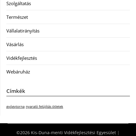
Szolgáltatás
Természet
Vállalatirányítás
Vásárlás
Vidékfejlesztés
Webáruház
Címkék
gyógytorna
nyaraló felújítás ötletek
©2026 Kis-Duna-menti Vidékfejlesztési Egyesület
|