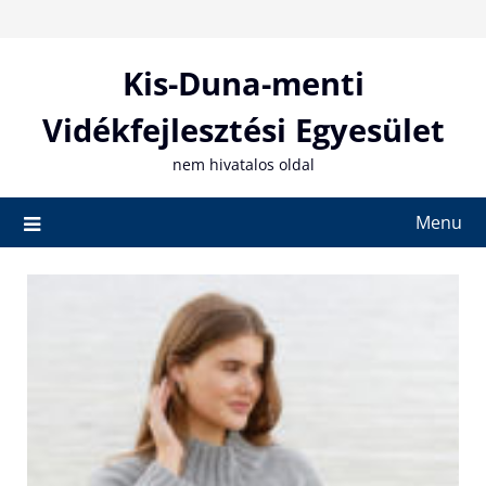
Skip
to
content
Kis-Duna-menti
Vidékfejlesztési Egyesület
nem hivatalos oldal
Menu