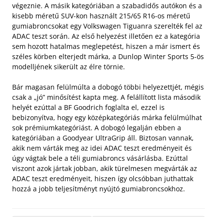
végeznie. A másik kategóriában a szabadidős autókon és a
kisebb méretű SUV-kon használt 215/65 R16-os méretű
gumiabroncsokat egy Volkswagen Tiguanra szerelték fel az
ADAC teszt során. Az első helyezést illetően ez a kategória
sem hozott hatalmas meglepetést, hiszen a már ismert és
széles körben elterjedt márka, a Dunlop Winter Sports 5-ös
modelljének sikerült az élre törnie.
Bár magasan felülmúlta a dobogó többi helyezettjét, mégis
csak a „jó” minősítést kapta meg. A felállított lista második
helyét ezúttal a BF Goodrich foglalta el, ezzel is
bebizonyítva, hogy egy középkategóriás márka felülmúlhat
sok prémiumkategóriást. A dobogó legalján ebben a
kategóriában a Goodyear UltraGrip áll. Biztosan vannak,
akik nem várták meg az idei ADAC teszt eredményeit és
úgy vágtak bele a téli gumiabroncs vásárlásba. Ezúttal
viszont azok jártak jobban, akik türelmesen megvárták az
ADAC teszt eredményeit, hiszen így olcsóbban juthattak
hozzá a jobb teljesítményt nyújtó gumiabroncsokhoz.