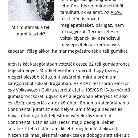
lehetünk, hiszen mindkettőből
tanulhatunk valamit. Az
ADAC
teszt
idén is hozott
meglepetéseket, bár igaz, nem
MIt mutatnak a téli
túl nagyokat. Természetesen
gumi tesztek?
voltak olyanok, akik rendkívül
meglepődtek az eredmények
kapcsán, főleg akkor, ha már megvásárolták a téli gumikat.
Idén is két kategóriában vetették össze 32 téli gumiabroncs
teljesítményét. Mindkét esetben kiderült, hogy bizony
megéri olcsóbb téli gumit vásárolni, mint a prémium
kategóriából sokkal drágábban. Az ADAC test során először
egy Volkswagen Golfra szerelték fel a 195/65 R15-ös méretű
gumiabroncsokat, ugyanis ez a legjobban elterjedt az alsó
és középkategóriás autók körében. Ebben a kategóriában a
Continental jutott az első helyre, amit főleg a nedves és
havas úton nyújtott teljesítményének köszönhet.
A
Continental után az Esa-Tecar, majd pedig a Kleber
sorakozik fel a listán, ami kisebb meglepetést okozott,
hiszen sok más jeles márkának csak a dobogó alatt sikerült