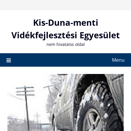
Skip
to
content
Kis-Duna-menti
Vidékfejlesztési Egyesület
nem hivatalos oldal
Menu